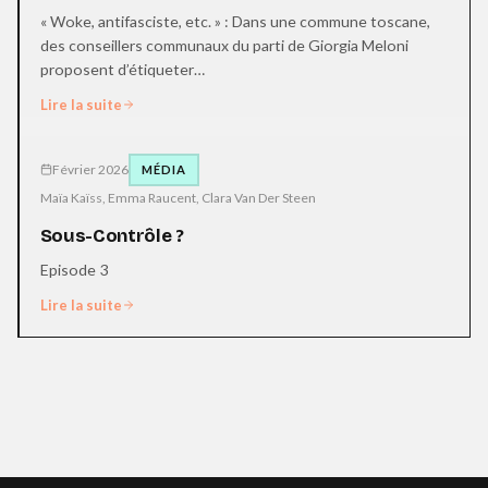
« Woke, antifasciste, etc. » : Dans une commune toscane,
des conseillers communaux du parti de Giorgia Meloni
proposent d’étiqueter…
Lire la suite
Février 2026
MÉDIA
Maïa Kaïss, Emma Raucent, Clara Van Der Steen
Sous-Contrôle ?
Episode 3
Lire la suite