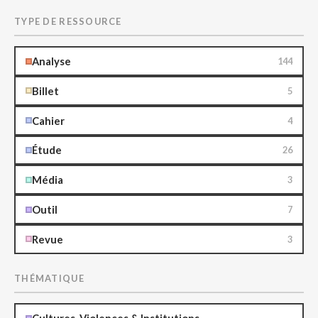
TYPE DE RESSOURCE
Analyse
144
Billet
5
Cahier
4
Étude
26
Média
3
Outil
7
Revue
3
THÉMATIQUE