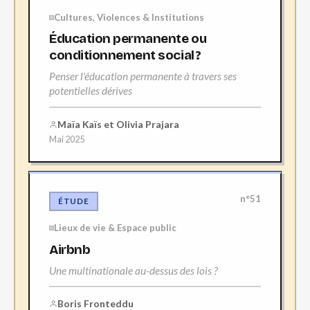
Cultures, Violences & Institutions
Éducation permanente ou
conditionnement social ?
Penser l'éducation permanente à travers ses
potentielles dérives
Maïa Kaïs et Olivia Prajara
Mai 2025
n°51
ÉTUDE
Lieux de vie & Espace public
Airbnb
Une multinationale au-dessus des lois ?
Boris Fronteddu