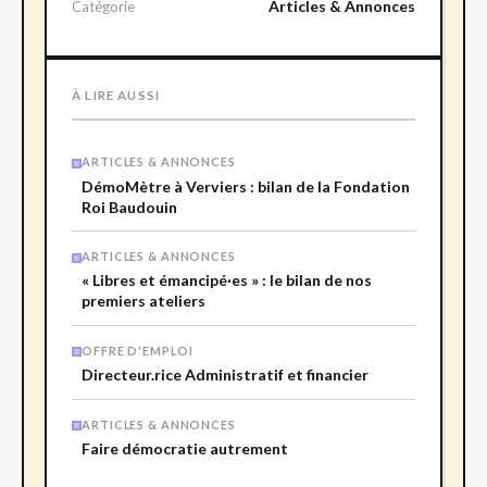
Articles & Annonces
Catégorie
À LIRE AUSSI
ARTICLES & ANNONCES
DémoMètre à Verviers : bilan de la Fondation
Roi Baudouin
ARTICLES & ANNONCES
« Libres et émancipé·es » : le bilan de nos
premiers ateliers
OFFRE D'EMPLOI
Directeur.rice Administratif et financier
ARTICLES & ANNONCES
Faire démocratie autrement