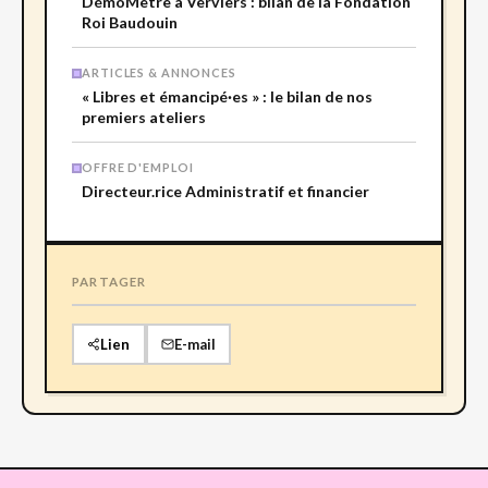
DémoMètre à Verviers : bilan de la Fondation
Roi Baudouin
ARTICLES & ANNONCES
« Libres et émancipé·es » : le bilan de nos
premiers ateliers
OFFRE D'EMPLOI
Directeur.rice Administratif et financier
PARTAGER
Lien
E-mail