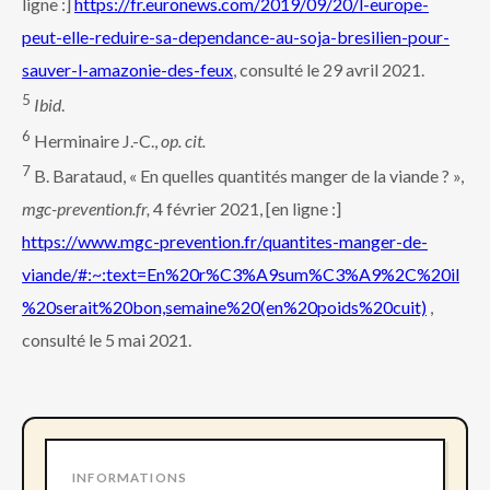
ligne :]
https://fr.euronews.com/2019/09/20/l-europe-
peut-elle-reduire-sa-dependance-au-soja-bresilien-pour-
sauver-l-amazonie-des-feux
, consulté le 29 avril 2021.
5
Ibid
.
6
Herminaire J.-C.,
op. cit.
7
B. Barataud, « En quelles quantités manger de la viande ? »,
mgc-prevention.fr,
4 février 2021, [en ligne :]
https://www.mgc-prevention.fr/quantites-manger-de-
viande/#:~:text=En%20r%C3%A9sum%C3%A9%2C%20il
%20serait%20bon,semaine%20(en%20poids%20cuit)
,
consulté le 5 mai 2021.
INFORMATIONS