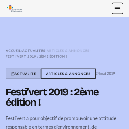
ACCUEIL
›
ACTUALITÉS
›
ARTICLES & ANNONCES
›
FESTI’VERT 2019 : 2ÈME ÉDITION !
24 mai 2019
ACTUALITÉ
ARTICLES & ANNONCES
Festi’vert 2019 : 2ème
édition !
Festi’vert a pour objectif de promouvoir une attitude
responsable en termes d’environnement, de