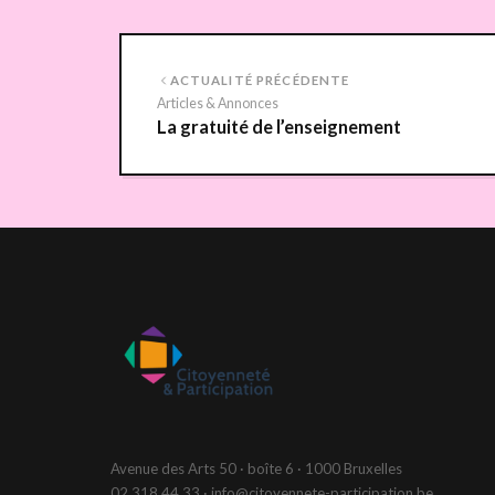
ACTUALITÉ PRÉCÉDENTE
Articles & Annonces
La gratuité de l’enseignement
Avenue des Arts 50 · boîte 6 · 1000 Bruxelles
02 318 44 33 · info@citoyennete-participation.be