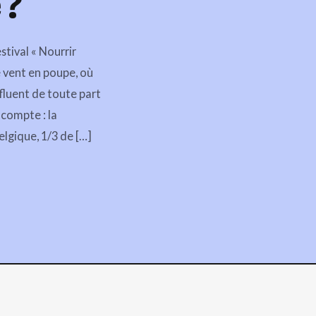
 ?
stival « Nourrir
le vent en poupe, où
luent de toute part
 compte : la
elgique, 1/3 de […]