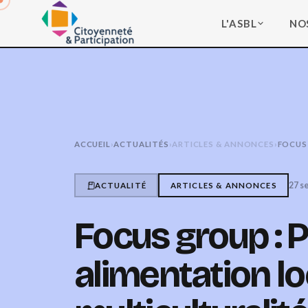
L'ASBL
NO
ACCUEIL
›
ACTUALITÉS
›
ARTICLES & ANNONCES
›
FOCUS 
27 s
ACTUALITÉ
ARTICLES & ANNONCES
Focus group : P
alimentation lo