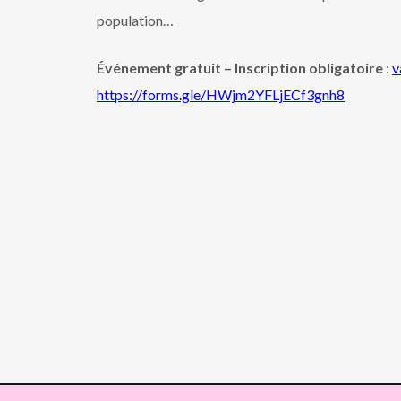
population…
Événement gratuit – Inscription obligatoire
:
v
https://forms.gle/HWjm2YFLjECf3gnh8