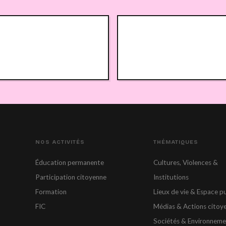
NOS ACTIVITÉS
THÉMATIQUES
Éducation permanente
Cultures, Violences &
Participation citoyenne
Institutions
Formation
Lieux de vie & Espace pu
FIC
Médias & Actions citoy
Sociétés & Environneme