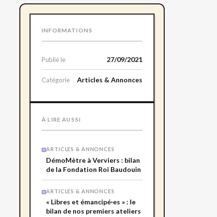
INFORMATIONS
27/09/2021
Publié le
Articles & Annonces
Catégorie
À LIRE AUSSI
ARTICLES & ANNONCES
DémoMètre à Verviers : bilan
de la Fondation Roi Baudouin
ARTICLES & ANNONCES
« Libres et émancipé·es » : le
bilan de nos premiers ateliers