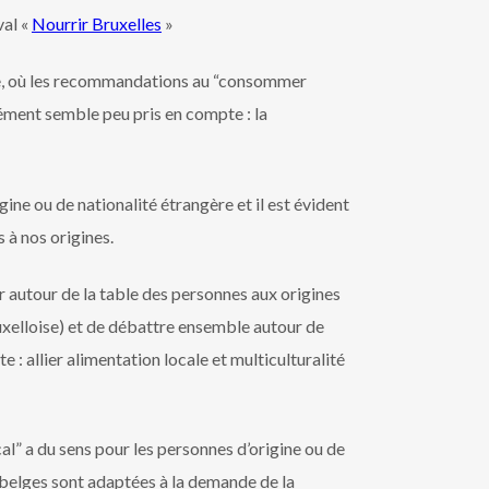
val «
Nourrir Bruxelles
»
upe, où les recommandations au “consommer
lément semble peu pris en compte : la
gine ou de nationalité étrangère et il est évident
 à nos origines.
 autour de la table des personnes aux origines
ruxelloise) et de débattre ensemble autour de
e : allier alimentation locale et multiculturalité
” a du sens pour les personnes d’origine ou de
 belges sont adaptées à la demande de la