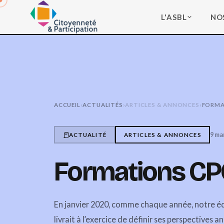
L'ASBL
NO
ACCUEIL
›
ACTUALITÉS
›
ARTICLES & ANNONCES
›
FORMA
9 ma
ACTUALITÉ
ARTICLES & ANNONCES
Formations C
En janvier 2020, comme chaque année, notre é
livrait à l’exercice de définir ses perspectives a