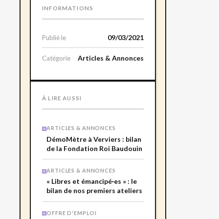
INFORMATIONS
09/03/2021
Publié le
Articles & Annonces
Catégorie
À LIRE AUSSI
ARTICLES & ANNONCES
DémoMètre à Verviers : bilan
de la Fondation Roi Baudouin
ARTICLES & ANNONCES
« Libres et émancipé·es » : le
bilan de nos premiers ateliers
OFFRE D'EMPLOI