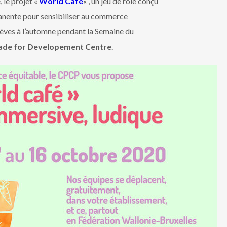
 le projet «
World Café
« , un jeu de rôle conçu
anente pour sensibiliser au commerce
lèves à l’automne pendant la Semaine du
ade for Developement Centre
.