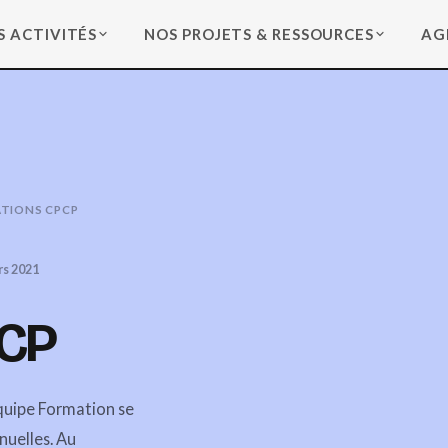
S ACTIVITÉS
NOS PROJETS & RESSOURCES
AG
TIONS CPCP
rs 2021
PCP
quipe Formation se
nnuelles. Au