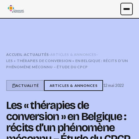
ACCUEIL
›
ACTUALITÉS
›
ARTICLES & ANNONCES
›
LES « THÉRAPIES DE CONVERSION » EN BELGIQUE : RÉCITS D’UN
PHÉNOMÈNE MÉCONNU – ÉTUDE DU CPCP
12 mai 2022
ACTUALITÉ
ARTICLES & ANNONCES
Les « thérapies de
conversion » en Belgique :
récits d’un phénomène
méconnu – Étude du CPCP