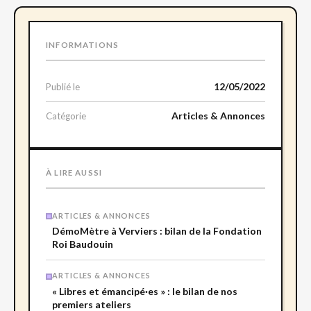
INFORMATIONS
12/05/2022
Publié le
Articles & Annonces
Catégorie
À LIRE AUSSI
ARTICLES & ANNONCES
DémoMètre à Verviers : bilan de la Fondation
Roi Baudouin
ARTICLES & ANNONCES
« Libres et émancipé·es » : le bilan de nos
premiers ateliers