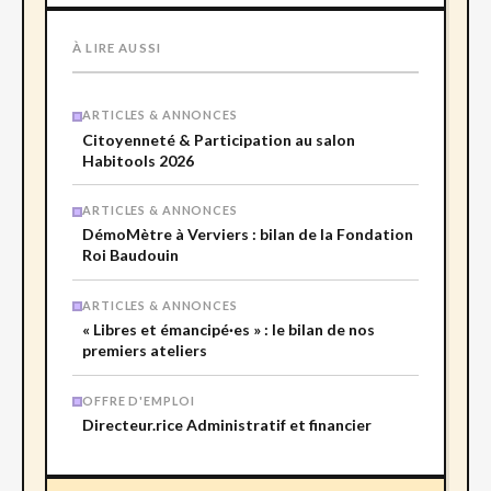
À LIRE AUSSI
ARTICLES & ANNONCES
Citoyenneté & Participation au salon
Habitools 2026
ARTICLES & ANNONCES
DémoMètre à Verviers : bilan de la Fondation
Roi Baudouin
ARTICLES & ANNONCES
« Libres et émancipé·es » : le bilan de nos
premiers ateliers
OFFRE D'EMPLOI
Directeur.rice Administratif et financier