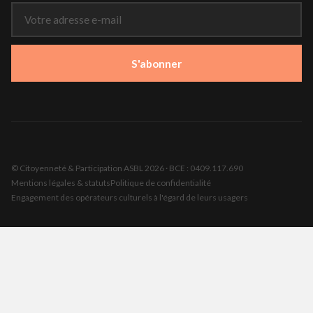
S'abonner
© Citoyenneté & Participation ASBL 2026 · BCE : 0409.117.690
Mentions légales & statuts
Politique de confidentialité
Engagement des opérateurs culturels à l'égard de leurs usagers