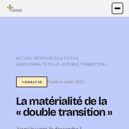
ACCUEIL
›
RESSOURCES & OUTILS
›
LA MATÉRIALITÉ DE LA « DOUBLE TRANSITION »
Publié en Juillet 2023
ANALYSE
La matérialité de la
« double transition »
Jusqu’où vont-ils descendre ?