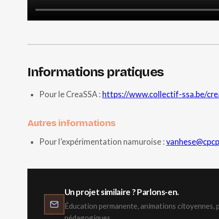
Informations pratiques
Pour le CreaSSA :
https://www.collectif-ssa.be/cr
Autres informations
Pour l’expérimentation namuroise :
vanhese@cpcp
Un projet similaire ? Parlons-en.
Éducation permanente, animations citoyennes, p
pédagogiques…