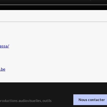
eassa/
.be
Nous contacter
roductions audiovisuelles, outils