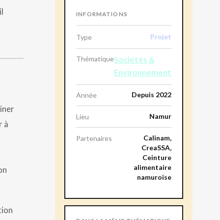
l
INFORMATIONS
Projet
Type
Thématique
Sociétés &
Environnement
Depuis 2022
Année
iner
Namur
Lieu
r à
Calinam,
Partenaires
CreaSSA,
Ceinture
alimentaire
on
namuroise
tion