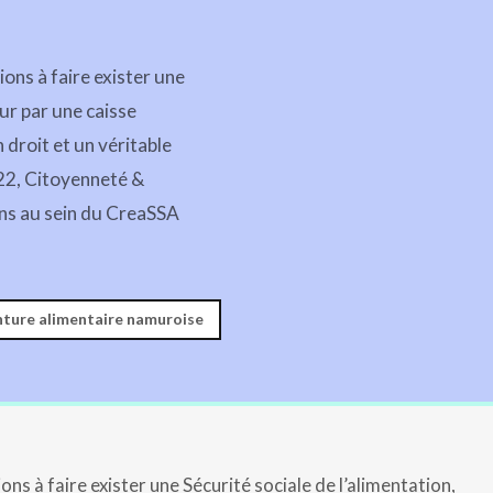
ons à faire exister une
ur par une caisse
 droit et un véritable
022, Citoyenneté &
ons au sein du CreaSSA
nture alimentaire namuroise
ns à faire exister une Sécurité sociale de l’alimentation,