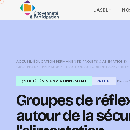
L'ASBL
NO
ACCUEIL
›
ÉDUCATION PERMANENTE
›
PROJETS & ANIMATIONS
›
GROUPES DE RÉFLEXION ET D’ACTION AUTOUR DE LA SÉCURITÉ
SOCIÉTÉS & ENVIRONNEMENT
PROJET
Depuis 
Groupes de réflex
autour de la sécu