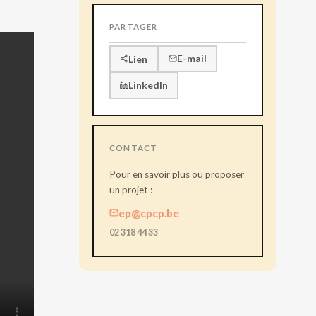
PARTAGER
E-mail
Lien
LinkedIn
CONTACT
Pour en savoir plus ou proposer
un projet :
ep@cpcp.be
02 318 44 33