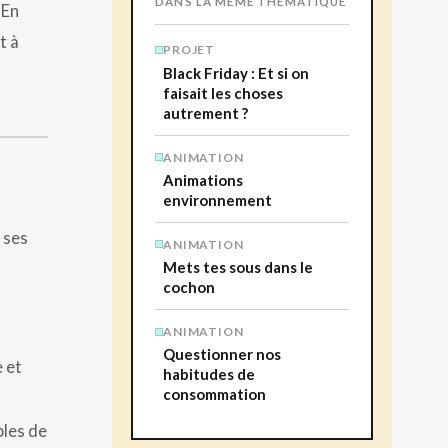
DANS LA MÊME THÉMATIQUE
 En
t à
PROJET
Black Friday : Et si on
faisait les choses
autrement ?
ANIMATION
Animations
environnement
 ses
ANIMATION
Mets tes sous dans le
cochon
ANIMATION
Questionner nos
e et
habitudes de
consommation
bles de