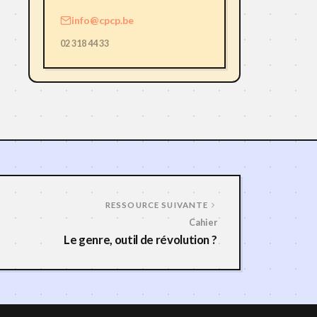
info@cpcp.be
02 318 44 33
RESSOURCE SUIVANTE
Cahier
Le genre, outil de révolution ?