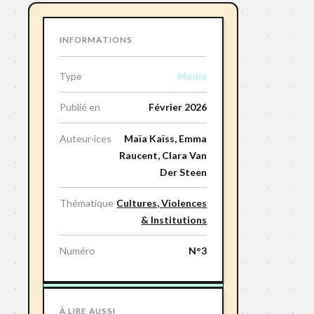
INFORMATIONS
Média
Type
Publié en
Février 2026
Auteur·ices
Maïa Kaïss, Emma
Raucent, Clara Van
Der Steen
Thématique
Cultures, Violences
& Institutions
Numéro
N°3
À LIRE AUSSI