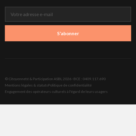
S'abonner
© Citoyenneté & Participation ASBL 2026 · BCE : 0409.117.690
Mentions légales & statuts
Politique de confidentialité
Engagement des opérateurs culturels à l'égard de leurs usagers